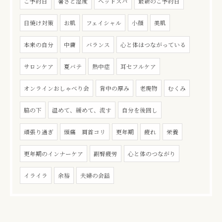
ご予約日
暑さと湿度
ヘッドスパ
最新のご予約日
日焼け対策
お肌
フェイシャル
小顔
美肌
本来の自分
中庸
バランス
心と体はつながっている
サロンケア
夏バテ
熱中症
耳セフルケア
オンラインおしゃべり会
背中の厚み
老廃物
むくみ
脇の下
温めて、緩めて、流す
自分を後回し
頑張り過ぎ
頭痛 肩首コリ
更年期
疲れ
栄養
更年期のインナーケア
副腎疲労
心と体のつながり
イライラ
余裕
夫婦の会話