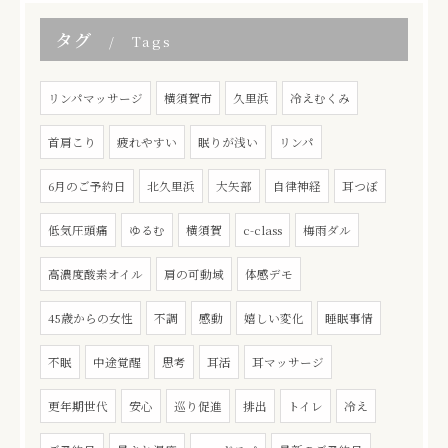
タグ
Tags
リンパマッサージ
横須賀市
久里浜
冷えむくみ
首肩こり
疲れやすい
眠りが浅い
リンパ
6月のご予約日
北久里浜
大矢部
自律神経
耳つぼ
低気圧頭痛
ゆるむ
横須賀
c-class
梅雨ダル
高濃度酸素オイル
肩の可動域
体感デモ
45歳からの女性
不調
感動
嬉しい変化
睡眠事情
不眠
中途覚醒
思考
耳活
耳マッサージ
更年期世代
安心
巡り促進
排出
トイレ
冷え