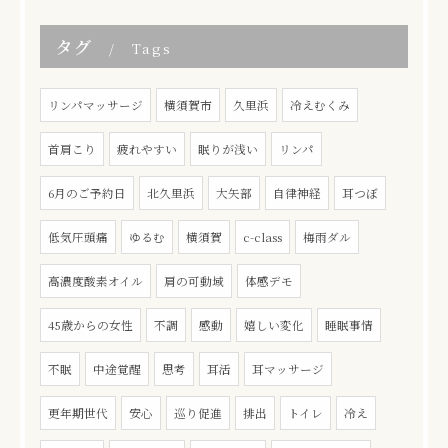
タグ
Tags
リンパマッサージ
横須賀市
久里浜
冷えむくみ
首肩こり
疲れやすい
眠りが浅い
リンパ
6月のご予約日
北久里浜
大矢部
自律神経
耳つぼ
低気圧頭痛
ゆるむ
横須賀
c-class
梅雨ダル
高濃度酸素オイル
肩の可動域
体感デモ
45歳からの女性
不調
感動
嬉しい変化
睡眠事情
不眠
中途覚醒
思考
耳活
耳マッサージ
更年期世代
安心
巡り促進
排出
トイレ
冷え