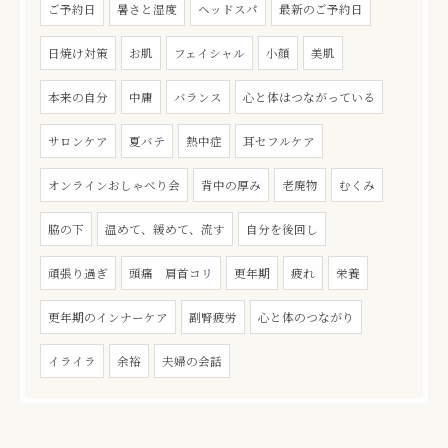
ご予約日
暑さと湿度
ヘッドスパ
最新のご予約日
日焼け対策
お肌
フェイシャル
小顔
美肌
本来の自分
中庸
バランス
心と体はつながっている
サロンケア
夏バテ
熱中症
耳セフルケア
オンラインおしゃべり会
背中の厚み
老廃物
むくみ
脇の下
温めて、緩めて、流す
自分を後回し
頑張り過ぎ
頭痛 肩首コリ
更年期
疲れ
栄養
更年期のインナーケア
副腎疲労
心と体のつながり
イライラ
余裕
夫婦の会話