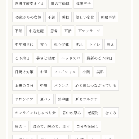
高濃度酸素オイル
肩の可動域
体感デモ
45歳からの女性
不調
感動
嬉しい変化
睡眠事情
不眠
中途覚醒
思考
耳活
耳マッサージ
更年期世代
安心
巡り促進
排出
トイレ
冷え
ご予約日
暑さと湿度
ヘッドスパ
最新のご予約日
日焼け対策
お肌
フェイシャル
小顔
美肌
本来の自分
中庸
バランス
心と体はつながっている
サロンケア
夏バテ
熱中症
耳セフルケア
オンラインおしゃべり会
背中の厚み
老廃物
むくみ
脇の下
温めて、緩めて、流す
自分を後回し