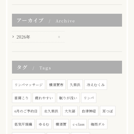
アーカイブ
Archive
2026年
タグ
Tags
リンパマッサージ
横須賀市
久里浜
冷えむくみ
首肩こり
疲れやすい
眠りが浅い
リンパ
6月のご予約日
北久里浜
大矢部
自律神経
耳つぼ
低気圧頭痛
ゆるむ
横須賀
c-class
梅雨ダル