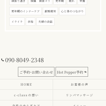
頑張り過ぎ
頭痛 肩首コリ
更年期
疲れ
栄養
更年期のインナーケア
副腎疲労
心と体のつながり
イライラ
余裕
夫婦の会話
090-8049-2348
ご予約･お問い合わせ
Hot Pepper予約
HOME
お客様の声
c-class⁨の想い
リンパマッサージ
女性のゆらぎケア
メニュー