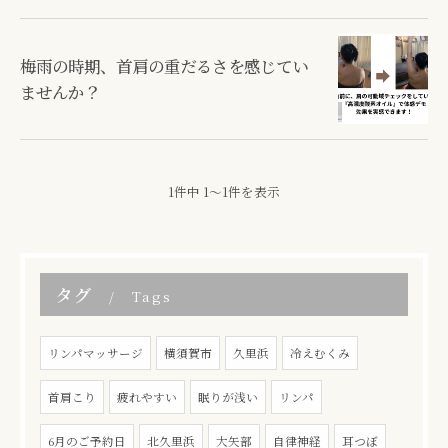
梅雨の時期、首肩の重だるさを感じてい
ませんか？
1件中 1～1件を表示
タグ
Tags
リンパマッサージ
横須賀市
久里浜
冷えむくみ
首肩こり
疲れやすい
眠りが浅い
リンパ
6月のご予約日
北久里浜
大矢部
自律神経
耳つぼ