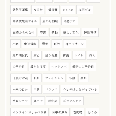
低気圧頭痛
ゆるむ
横須賀
c-class
梅雨ダル
高濃度酸素オイル
肩の可動域
体感デモ
45歳からの女性
不調
感動
嬉しい変化
睡眠事情
不眠
中途覚醒
思考
耳活
耳マッサージ
更年期世代
安心
巡り促進
排出
トイレ
冷え
ご予約日
暑さと湿度
ヘッドスパ
最新のご予約日
日焼け対策
お肌
フェイシャル
小顔
美肌
本来の自分
中庸
バランス
心と体はつながっている
サロンケア
夏バテ
熱中症
耳セフルケア
オンラインおしゃべり会
背中の厚み
老廃物
むくみ