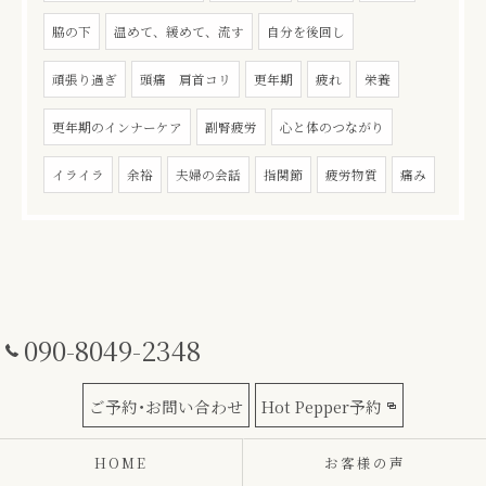
脇の下
温めて、緩めて、流す
自分を後回し
頑張り過ぎ
頭痛 肩首コリ
更年期
疲れ
栄養
更年期のインナーケア
副腎疲労
心と体のつながり
イライラ
余裕
夫婦の会話
指関節
疲労物質
痛み
090-8049-2348
ご予約･お問い合わせ
Hot Pepper予約
HOME
お客様の声