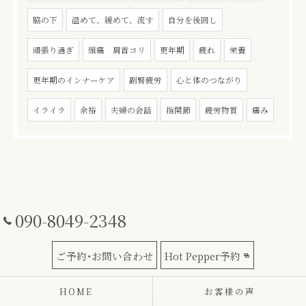
脇の下
温めて、緩めて、流す
自分を後回し
頑張り過ぎ
頭痛 肩首コリ
更年期
疲れ
栄養
更年期のインナーケア
副腎疲労
心と体のつながり
イライラ
余裕
夫婦の会話
指関節
疲労物質
痛み
090-8049-2348
ご予約･お問い合わせ
Hot Pepper予約
HOME
お客様の声