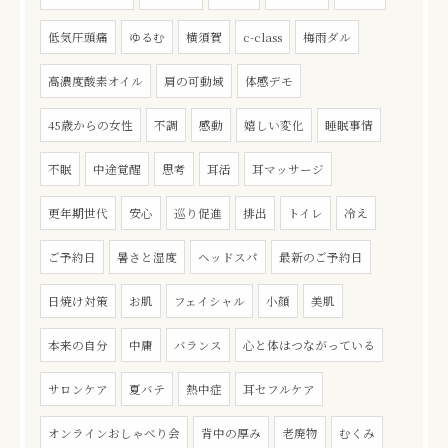
低気圧頭痛
ゆるむ
横須賀
c-class
梅雨ダル
高濃度酸素オイル
肩の可動域
体感デモ
45歳からの女性
不調
感動
嬉しい変化
睡眠事情
不眠
中途覚醒
思考
耳活
耳マッサージ
更年期世代
安心
巡り促進
排出
トイレ
冷え
ご予約日
暑さと湿度
ヘッドスパ
最新のご予約日
日焼け対策
お肌
フェイシャル
小顔
美肌
本来の自分
中庸
バランス
心と体はつながっている
サロンケア
夏バテ
熱中症
耳セフルケア
オンラインおしゃべり会
背中の厚み
老廃物
むくみ