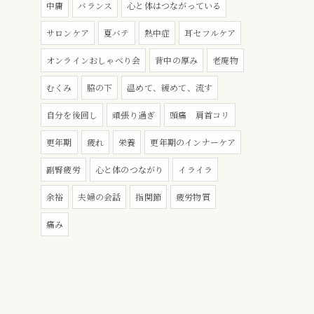
中庸
バランス
心と体はつながっている
サロンケア
夏バテ
熱中症
耳セフルケア
オンラインおしゃべり会
背中の厚み
老廃物
むくみ
脇の下
温めて、緩めて、流す
自分を後回し
頑張り過ぎ
頭痛 肩首コリ
更年期
疲れ
栄養
更年期のインナーケア
副腎疲労
心と体のつながり
イライラ
余裕
夫婦の会話
指関節
疲労物質
痛み