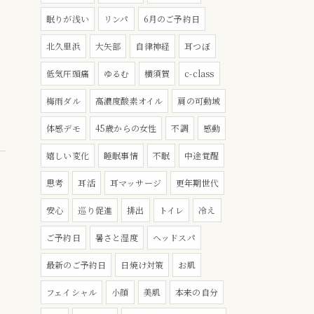
眠りが浅い
リンパ
6月のご予約日
北久里浜
大矢部
自律神経
耳つぼ
低気圧頭痛
ゆるむ
横須賀
c-class
梅雨ダル
高濃度酸素オイル
肩の可動域
体感デモ
45歳からの女性
不調
感動
嬉しい変化
睡眠事情
不眠
中途覚醒
思考
耳活
耳マッサージ
更年期世代
安心
巡り促進
排出
トイレ
冷え
ご予約日
暑さと湿度
ヘッドスパ
最新のご予約日
日焼け対策
お肌
フェイシャル
小顔
美肌
本来の自分