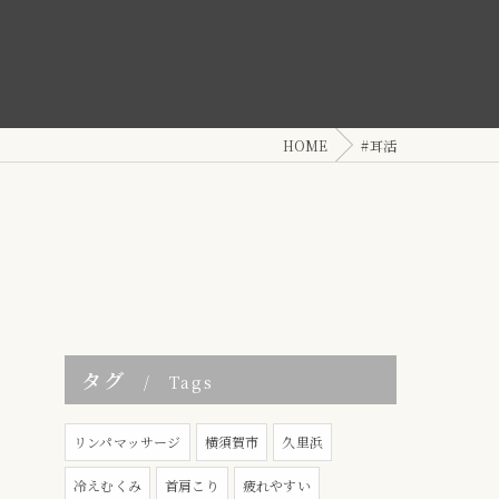
HOME
#耳活
タグ
Tags
リンパマッサージ
横須賀市
久里浜
冷えむくみ
首肩こり
疲れやすい