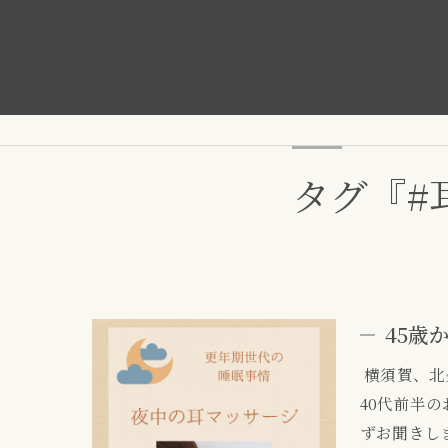
タグ『#
45歳
横須賀、北久
40代前半
ずお聞きしま