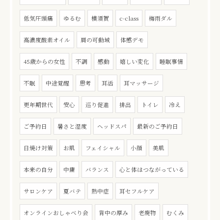
低気圧頭痛
ゆるむ
横須賀
c-class
梅雨ダル
高濃度酸素オイル
肩の可動域
体感デモ
45歳からの女性
不調
感動
嬉しい変化
睡眠事情
不眠
中途覚醒
思考
耳活
耳マッサージ
更年期世代
安心
巡り促進
排出
トイレ
冷え
ご予約日
暑さと湿度
ヘッドスパ
最新のご予約日
日焼け対策
お肌
フェイシャル
小顔
美肌
本来の自分
中庸
バランス
心と体はつながっている
サロンケア
夏バテ
熱中症
耳セフルケア
オンラインおしゃべり会
背中の厚み
老廃物
むくみ