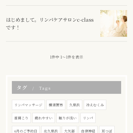
はじめまして。リンパケアサロンc-class
です！
1件中 1～1件を表示
タグ
Tags
リンパマッサージ
横須賀市
久里浜
冷えむくみ
首肩こり
疲れやすい
眠りが浅い
リンパ
6月のご予約日
北久里浜
大矢部
自律神経
耳つぼ