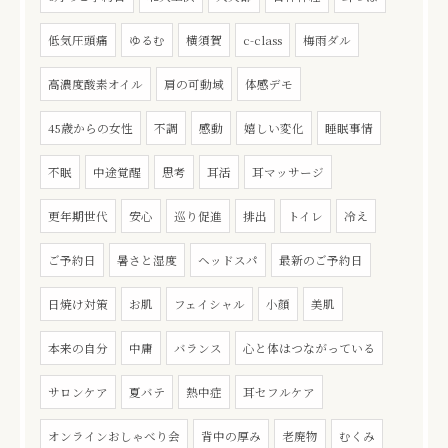
低気圧頭痛
ゆるむ
横須賀
c-class
梅雨ダル
高濃度酸素オイル
肩の可動域
体感デモ
45歳からの女性
不調
感動
嬉しい変化
睡眠事情
不眠
中途覚醒
思考
耳活
耳マッサージ
更年期世代
安心
巡り促進
排出
トイレ
冷え
ご予約日
暑さと湿度
ヘッドスパ
最新のご予約日
日焼け対策
お肌
フェイシャル
小顔
美肌
本来の自分
中庸
バランス
心と体はつながっている
サロンケア
夏バテ
熱中症
耳セフルケア
オンラインおしゃべり会
背中の厚み
老廃物
むくみ