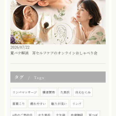
2026/07/22
夏バテ解消 耳セルフケアのオンラインおしゃべり会
タグ
Tags
リンパマッサージ
横須賀市
久里浜
冷えむくみ
首肩こり
疲れやすい
眠りが浅い
リンパ
6月のご予約日
北久里浜
大矢部
自律神経
耳つぼ