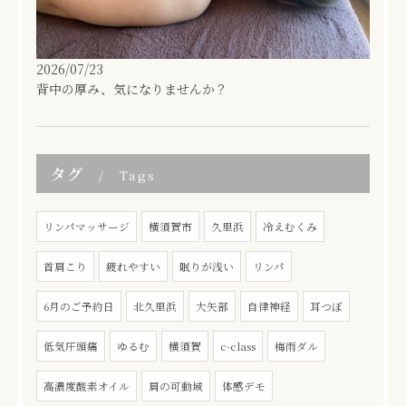
2026/07/23
背中の厚み、気になりませんか？
タグ
Tags
リンパマッサージ
横須賀市
久里浜
冷えむくみ
首肩こり
疲れやすい
眠りが浅い
リンパ
6月のご予約日
北久里浜
大矢部
自律神経
耳つぼ
低気圧頭痛
ゆるむ
横須賀
c-class
梅雨ダル
高濃度酸素オイル
肩の可動域
体感デモ