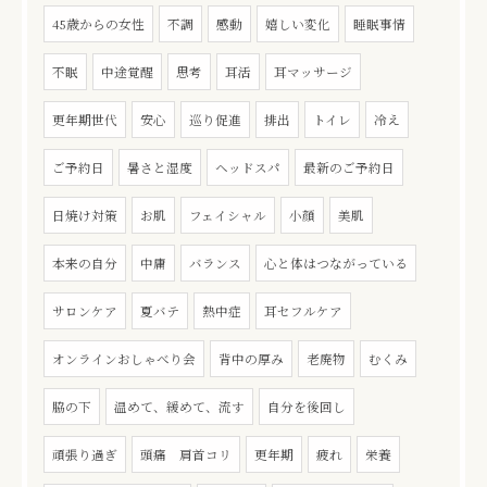
45歳からの女性
不調
感動
嬉しい変化
睡眠事情
不眠
中途覚醒
思考
耳活
耳マッサージ
更年期世代
安心
巡り促進
排出
トイレ
冷え
ご予約日
暑さと湿度
ヘッドスパ
最新のご予約日
日焼け対策
お肌
フェイシャル
小顔
美肌
本来の自分
中庸
バランス
心と体はつながっている
サロンケア
夏バテ
熱中症
耳セフルケア
オンラインおしゃべり会
背中の厚み
老廃物
むくみ
脇の下
温めて、緩めて、流す
自分を後回し
頑張り過ぎ
頭痛 肩首コリ
更年期
疲れ
栄養