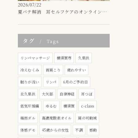
2026/07/22
夏バテ解消 耳セルフケアのオンラインおしゃべり会
タグ
Tags
リンパマッサージ
横須賀市
久里浜
冷えむくみ
首肩こり
疲れやすい
眠りが浅い
リンパ
6月のご予約日
北久里浜
大矢部
自律神経
耳つぼ
低気圧頭痛
ゆるむ
横須賀
c-class
梅雨ダル
高濃度酸素オイル
肩の可動域
体感デモ
45歳からの女性
不調
感動