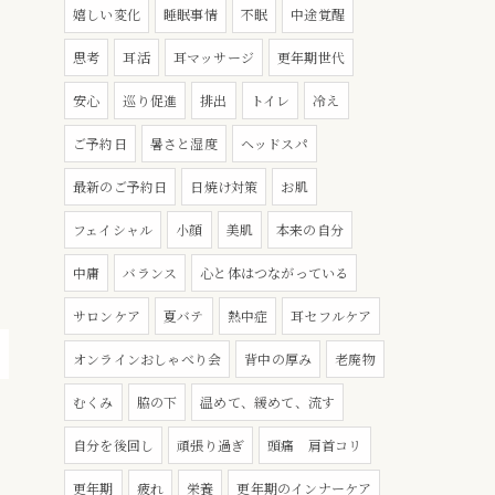
嬉しい変化
睡眠事情
不眠
中途覚醒
思考
耳活
耳マッサージ
更年期世代
安心
巡り促進
排出
トイレ
冷え
ご予約日
暑さと湿度
ヘッドスパ
最新のご予約日
日焼け対策
お肌
フェイシャル
小顔
美肌
本来の自分
中庸
バランス
心と体はつながっている
サロンケア
夏バテ
熱中症
耳セフルケア
オンラインおしゃべり会
背中の厚み
老廃物
むくみ
脇の下
温めて、緩めて、流す
自分を後回し
頑張り過ぎ
頭痛 肩首コリ
更年期
疲れ
栄養
更年期のインナーケア